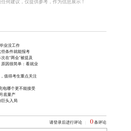
做任何建议，仅提供参考，作为信息展示！
毕业没工作
这些条件就能报考
次在“两会”被提及
，原因很简单：看就业
业，值得考生重点关注
W充电哪个更不能接受
于月底量产
游巨头入局
0
请登录后进行评论
条评论
|