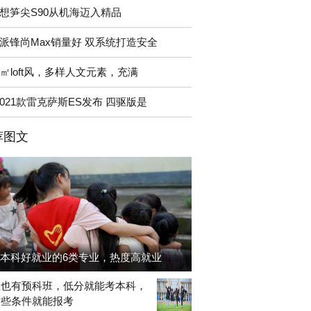
想笋尖S90从机海迈入精品
派锋尚Max销量好 双系统打造安全
0㎡loft风，多样人文元素，充满
2021款雷克萨斯ES发布 四驱版是
荐图文
本科好就业的6类专业，热度高就业
生也有预科班，低分就能考本科，
这些条件就能报考