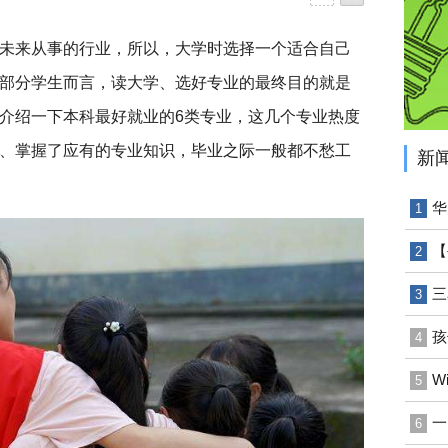
未来从事的行业，所以，大学时选择一个适合自己
部分学生而言，读大学、选好专业的最终目的就是
介绍一下本科最好就业的6类专业，这几个专业热度
、掌握了应有的专业知识，毕业之际一般都不愁工
新
华
1
【
2
三
3
孩
4
W
5
一
6