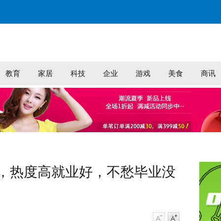
教育
家居
科技
企业
游戏
美食
商讯
，热度高就业好，不愁毕业没
字号减小
字号增大