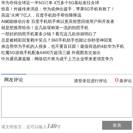
华为夺得全球近一半5G订单 4万多个5G基站发往全球
惊喜！外媒传来消息：华为或伸出援手，苹果5G手机有救了！
高温“火烤”7亿人，百度手机助手帮你降降温
AI赋能移动分发 百度手机助手将以更高智慧回馈用户和开发者
就是想推荐给你！这几款堪称第一流的拍照手机
一部好的拍照手机要多少钱？看完这几款你就明白了
总是被精彩回复戳中笑点？360手机助手也能让你秒变神回复
身边用华为手机的人很多，也不要盲目跟！最值得选的4款华为手机
红魔5G游戏手机配备6400万超清三摄 外观图首次放出
中兴通讯屠嘉顺：网络切片将为成千上万企业带来更强竞争力
0
网友评论
请登录后进行评论
条评论
|
140
发表
请文明发言，
还可以输入
字