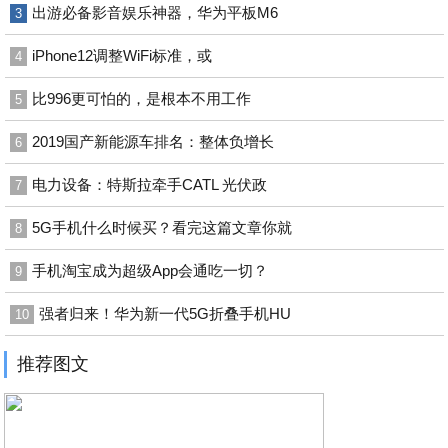
出游必备影音娱乐神器，华为平板M6
3
iPhone12调整WiFi标准，或
4
比996更可怕的，是根本不用工作
5
2019国产新能源车排名：整体负增长
6
电力设备：特斯拉牵手CATL 光伏政
7
5G手机什么时候买？看完这篇文章你就
8
手机淘宝成为超级App会通吃一切？
9
强者归来！华为新一代5G折叠手机HU
10
推荐图文