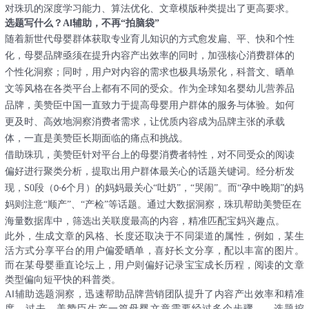
对珠玑的深度学习能力、算法优化、文章模版种类提出了更高要求。
I
选题写什么？
A
辅助，不再
“拍脑袋”
随着新世代母婴群体获取专业育儿知识的方式愈发扁、平、快和个性
化，母婴品牌亟须在提升内容产出效率的同时，加强核心消费群体的
个性化洞察；同时，用户对内容的需求
也
极具场景化，科普文、晒单
文等风格在各类平台上都有不同的受众。作为
全球
知名
婴幼儿营养品
品牌
，美赞臣中国一直致力于提高母婴用户群体的服务
与
体验。如何
更及时、高效地洞察消费者需求，让优质内容成为品牌主张的承载
体，一直是美赞臣长期面临的痛点和挑战。
借助珠玑，美赞臣针对平台上的母婴消费者特性，对不同受众的阅读
偏好进行聚类分析，提取出用户群体最关心的话题关键词。经分析发
现，
S0
段（
个月）的妈妈最关心
“吐奶”，“哭闹”。而“孕中晚期”的妈
0
-6
妈则注意“顺产”、“产检”等话题。通过大数据洞察，珠玑帮助美赞臣在
海量数据库中，筛选出关联度最高的内容，精准匹配宝妈兴趣点。
此外，生成文章的风格、长度还取决于不同渠道的属性，例如，某生
活方式分享平台的用户偏爱晒单，喜好长文分享，配以丰富的图片。
而在某母婴垂直论坛上，用户则偏好记录宝宝成长历程，阅读的文章
类型偏向短平快的科普类。
I
A
辅助选题洞察，迅速帮助品牌营销团队提升了内容产出效率和精准
度。过去，美赞臣生产一篇母婴文章需要经过多个步骤
——选题挖