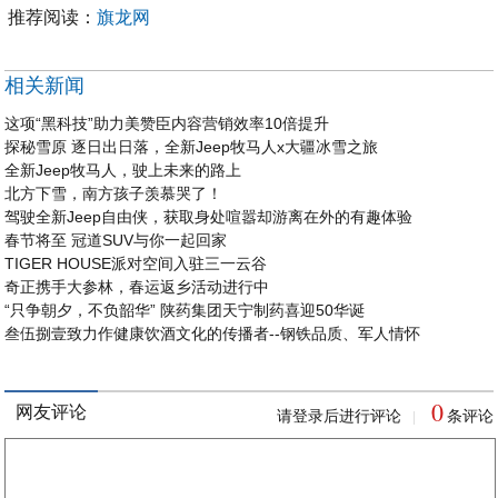
推荐阅读：
旗龙网
相关新闻
这项“黑科技”助力美赞臣内容营销效率10倍提升
探秘雪原 逐日出日落，全新Jeep牧马人x大疆冰雪之旅
全新Jeep牧马人，驶上未来的路上
北方下雪，南方孩子羡慕哭了！
驾驶全新Jeep自由侠，获取身处喧嚣却游离在外的有趣体验
春节将至 冠道SUV与你一起回家
TIGER HOUSE派对空间入驻三一云谷
奇正携手大参林，春运返乡活动进行中
“只争朝夕，不负韶华” 陕药集团天宁制药喜迎50华诞
叁伍捌壹致力作健康饮酒文化的传播者--钢铁品质、军人情怀
0
网友评论
请登录后进行评论
条评论
|