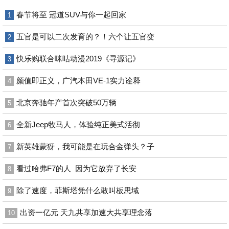
春节将至 冠道SUV与你一起回家
1
五官是可以二次发育的？！六个让五官变
2
快乐购联合咪咕动漫2019《寻源记》
3
颜值即正义，广汽本田VE-1实力诠释
4
北京奔驰年产首次突破50万辆
5
全新Jeep牧马人，体验纯正美式活彻
6
新英雄蒙犽，我可能是在玩合金弹头？子
7
看过哈弗F7的人 因为它放弃了长安
8
除了速度，菲斯塔凭什么敢叫板思域
9
出资一亿元 天九共享加速大共享理念落
10