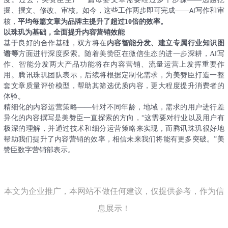
掘、撰文、修改、审核。如今，这些工作两步即可完成——
写作和审
AI
核，
平均每篇文章为品牌主提升了超过
10
倍的效率。
以珠玑为基础，全面提升内容营销效能
基于良好的合作基础，双方将在
内容智能分发、建立专属行业知识图
I
谱等
方面进行深度探索。随着美赞臣在微信生态的进一步深耕，
A
写
作、智能分发两大产品功能将在内容营销、流量运营上发挥重要作
用。腾讯珠玑团队表示，后续将根据定制化需求，为美赞臣打造一整
套文章质量评价模型，帮助其筛选优质内容，更大程度提升消费者的
体验。
精细化的内容运营策略
——针对不同年龄，地域，需求的用户进行差
异化的内容撰写是美赞臣一直探索的方向，“这需要对行业以及用户有
极深的理解，并通过技术和细分运营策略来实现，而腾讯珠玑很好地
帮助我们提升了内容营销的效率，相信未来我们将能有更多突破。”美
赞臣数字营销部表示。
本文为企业推广，本网站不做任何建议，仅提供参考，作为信
息展示！