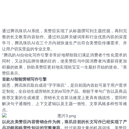
I
通过腾讯珠玑
A
系统，美赞臣实现了从标题撰写到主题挖掘，再到完
整的长文教育内容创作。
通过对品牌关键词库和行业优质内容的深度
学习，腾讯珠玑
AI
在三个月内就快速生产出符合美赞臣传播需求、并
让用户切实受益的专业文章。
“
I
腾讯的
A
自动化写作引擎非常好
地
帮助我们满足消费者个性化需求的
同时，又
达到
品牌传播的目的，使美赞臣与中国消费者沟通获得更加
”
积极的效果，协助美赞臣更好
地
实现给宝宝一生最好开始的使命。
美
赞臣表示。
首款
AI
智能营销写作引擎
据悉，腾讯珠玑取自成语
“字字珠玑”，是目前国内首款可基于用户需求
定制化，全自动生成营销长文的
写作产品。相较于单句广告以及商品
AI
推荐文案的生成难度，营销长文在算法难度上更具有挑战性，需同时
解决句子通顺性、上下文逻辑以及主题一致性、文章风格多样性等难
点。
以此次美赞臣内容营销合作为例，珠玑目前的长文写作已经实现了产
品功能和科普性知识的完整兼容。
经过前期大量的机器训练，美赞臣