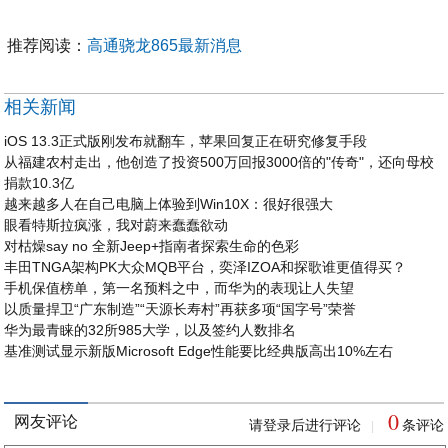
推荐阅读：
高通骁龙865最新消息
相关新闻
iOS 13.3正式版刚发布就翻车，苹果回复正在研究修复手段
从福建农村走出，他创造了投资500万回报3000倍的"传奇"，还向母校
捐款10.3亿
越来越多人在自己电脑上体验到Win10X：很好很强大
眼看特斯拉疯涨，我对蔚来蠢蠢欲动
对枯燥say no 全新Jeep+指南者探索生命的色彩
丰田TNGA架构PK大众MQB平台，奕泽IZOA和探歌谁更值得买？
手机保值榜单，第一名预料之中，而华为的表现让人失望
以质量捍卫“广东制造”“天源长寿村”再获多项“国字号”荣誉
华为最青睐的32所985大学，以及签约人数排名
基准测试显示新版Microsoft Edge性能要比经典版高出10%左右
0
网友评论
请登录后进行评论
条评论
|