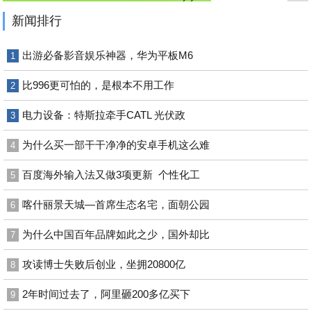
新闻排行
出游必备影音娱乐神器，华为平板M6
1
比996更可怕的，是根本不用工作
2
电力设备：特斯拉牵手CATL 光伏政
3
为什么买一部干干净净的安卓手机这么难
4
百度海外输入法又做3项更新 个性化工
5
喀什丽景天城—首席生态名宅，面朝公园
6
为什么中国百年品牌如此之少，国外却比
7
攻读博士失败后创业，坐拥20800亿
8
2年时间过去了，阿里砸200多亿买下
9