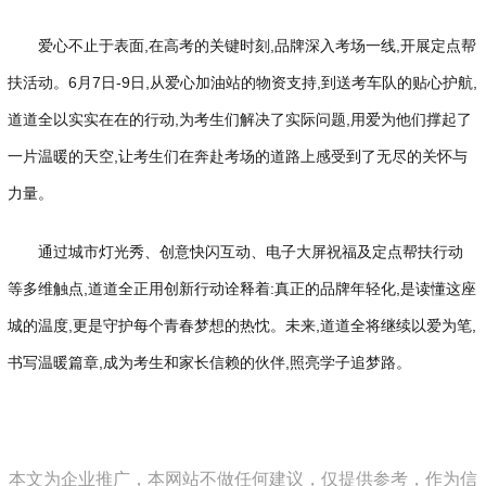
爱心不止于表面,在高考的关键时刻,品牌深入考场一线,开展定点帮
扶活动。6月7日-9日,从爱心加油站的物资支持,到送考车队的贴心护航,
道道全以实实在在的行动,为考生们解决了实际问题,用爱为他们撑起了
一片温暖的天空,让考生们在奔赴考场的道路上感受到了无尽的关怀与
力量。
通过城市灯光秀、创意快闪互动、电子大屏祝福及定点帮扶行动
等多维触点,道道全正用创新行动诠释着:真正的品牌年轻化,是读懂这座
城的温度,更是守护每个青春梦想的热忱。未来,道道全将继续以爱为笔,
书写温暖篇章,成为考生和家长信赖的伙伴,照亮学子追梦路。
本文为企业推广，本网站不做任何建议，仅提供参考，作为信