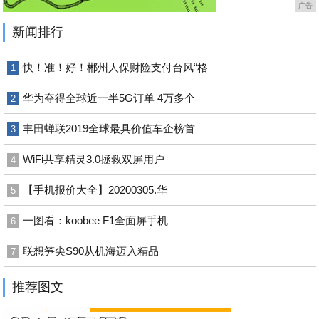
广告
新闻排行
快！准！好！郴州人保财险支付台风“格
1
华为夺得全球近一半5G订单 4万多个
2
丰田蝉联2019全球最具价值车企榜首
3
WiFi共享精灵3.0拯救双屏用户
4
【手机报价大全】20200305.华
5
一图看：koobee F1全面屏手机
6
联想笋尖S90从机海迈入精品
7
推荐图文