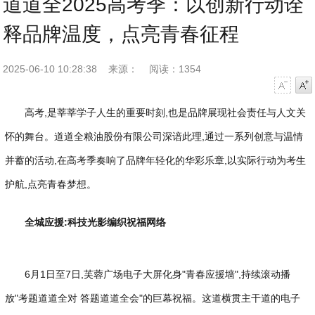
道道全2025高考季：以创新行动诠
释品牌温度，点亮青春征程
2025-06-10 10:28:38
来源：
阅读：1354
字号减小
字号增大
高考,是莘莘学子人生的重要时刻,也是品牌展现社会责任与人文关
怀的舞台。道道全粮油股份有限公司深谙此理,通过一系列创意与温情
并蓄的活动,在高考季奏响了品牌年轻化的华彩乐章,以实际行动为考生
护航,点亮青春梦想。
全城应援:科技光影编织祝福网络
6月1日至7日,芙蓉广场电子大屏化身"青春应援墙",持续滚动播
放"考题道道全对 答题道道全会"的巨幕祝福。这道横贯主干道的电子