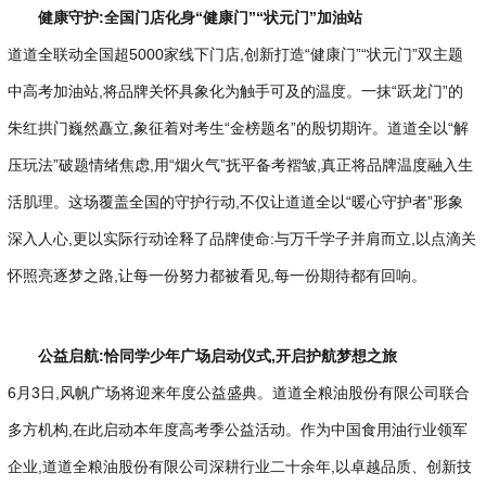
健康守护:全国门店化身“健康门”“状元门”加油站
道道全联动全国超5000家线下门店,创新打造“健康门”“状元门”双主题
中高考加油站,将品牌关怀具象化为触手可及的温度。一抹“跃龙门”的
朱红拱门巍然矗立,象征着对考生“金榜题名”的殷切期许。道道全以“解
压玩法”破题情绪焦虑,用“烟火气”抚平备考褶皱,真正将品牌温度融入生
活肌理。这场覆盖全国的守护行动,不仅让道道全以“暖心守护者”形象
深入人心,更以实际行动诠释了品牌使命:与万千学子并肩而立,以点滴关
怀照亮逐梦之路,让每一份努力都被看见,每一份期待都有回响。
公益启航:
恰同学少年广场启动
仪式,开启护航梦想之旅
6月3日,风帆广场将迎来年度公益盛典。道道全粮油股份有限公司联合
多方机构,在此启动本年度高考季公益活动。作为中国食用油行业领军
企业,道道全粮油股份有限公司深耕行业二十余年,以卓越品质、创新技