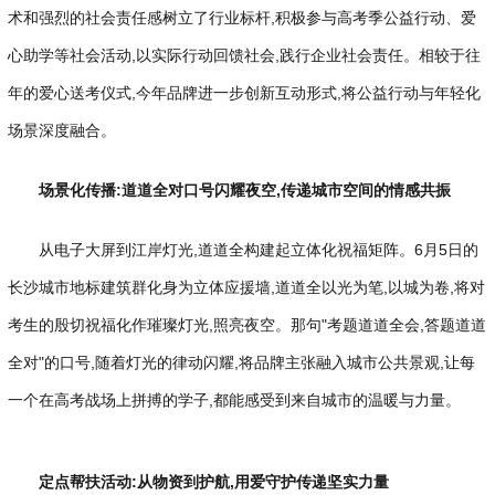
术和强烈的社会责任感树立了行业标杆,积极参与高考季公益行动、爱
心助学等社会活动,以实际行动回馈社会,践行企业社会责任。相较于往
年的爱心送考仪式,今年品牌进一步创新互动形式,将公益行动与年轻化
场景深度融合。
场景化传播:
道道全对口号闪耀夜空,传递城市
空间
的
情感共振
从电子大屏到江岸灯光,道道全构建起立体化祝福矩阵。6月5日的
长沙城市地标建筑群化身为立体应援墙,道道全以光为笔,以城为卷,将对
考生的殷切祝福化作璀璨灯光,照亮夜空。那句"考题道道全会,答题道道
全对"的口号,随着灯光的律动闪耀,将品牌主张融入城市公共景观,让每
一个在高考战场上拼搏的学子,都能感受到来自城市的温暖与力量。
定点帮扶活动:从物资到护航,用爱守护传递坚实力量