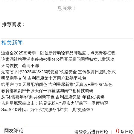
息展示！
推荐阅读：
相关新闻
道道全2025高考季：以创新行动诠释品牌温度，点亮青春征程
许家洞镇携手湖南移动郴州分公司开展慰问困境妇女儿童活动
天网恢恢，疏而不漏
湖南省举行2025年“5•26我爱路”铁路安全 宣传教育日启动仪式
明星亲手交付 吉利星愿第十万用户获躺平礼包
给用户与春天最配的颜色 吉利星愿新推“天真蓝+星空灰”车色
教育部原副部长张天保一行莅临湖南中创科技调研
从“冰雪嘉年华”到共创新车色 吉利星愿凭借“年轻化”卖爆
吉利星愿双拳出击：跨界宠粉+产品实力斩获下一季度销冠
SaaS2.0时代：为什么“卖服务”比“卖工具”更值钱？
0
网友评论
请登录后进行评论
条评论
|