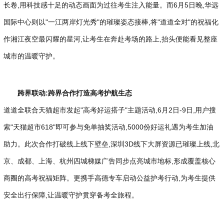
长卷,用科技感十足的动态画面为过往考生注入能量。而6月5日晚,华远
国际中心则以"一江两岸灯光秀"的璀璨姿态接棒,将"道道全对"的祝福化
作湘江夜空最闪耀的星河,让考生在奔赴考场的路上,抬头便能看见整座
城市的温暖守护。
跨界
联动:跨界合作打造高考护航生态
道道全联合天猫超市发起"高考好运搭子"主题活动,6月2日-9日,用户搜
索"天猫超市618"即可参与免单抽奖活动,5000份好运礼遇为考生加油
助力。此次合作打破线上线下壁垒,深圳3D线下大屏资源已璀璨上线,北
京、成都、上海、杭州四城梯媒广告同步点亮城市地标,形成覆盖核心
商圈的高考祝福矩阵。更携手高德专车启动公益护考行动,为考生提供
安全出行保障,让温暖守护贯穿备考全旅程。