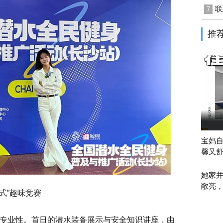
联
7
推
宝妈自
馨又
她家
敞亮
式”趣味竞赛
专业性。首日的潜水装备展示与安全知识讲座，由