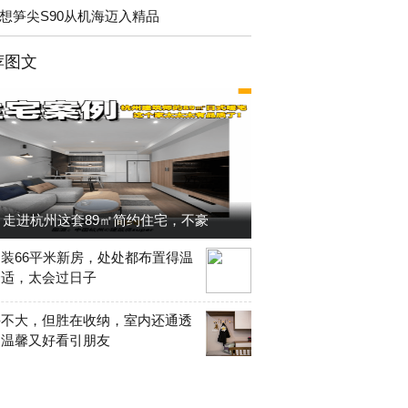
想笋尖S90从机海迈入精品
荐图文
走进杭州这套89㎡简约住宅，不豪
装66平米新房，处处都布置得温
舒适，太会过日子
并不大，但胜在收纳，室内还通透
，温馨又好看引朋友