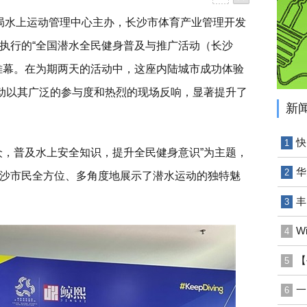
育总局水上运动管理中心主办，长沙市体育产业管理开发
执行的“全国潜水全民健身普及与推广活动（长沙
帷幕。在为期两天的活动中，这座内陆城市成功体验
活动以其广泛的参与度和热烈的现场反响，显著提升了
新
快
1
众，普及水上安全知识，提升全民健身意识”为主题，
华
2
沙市民全方位、多角度地展示了潜水运动的独特魅
丰
3
W
4
【
5
一
6