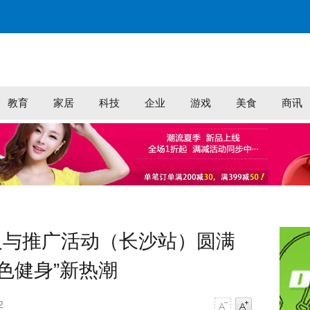
教育
家居
科技
企业
游戏
美食
商讯
及与推广活动（长沙站）圆满
色健身”新热潮
2
字号减小
字号增大