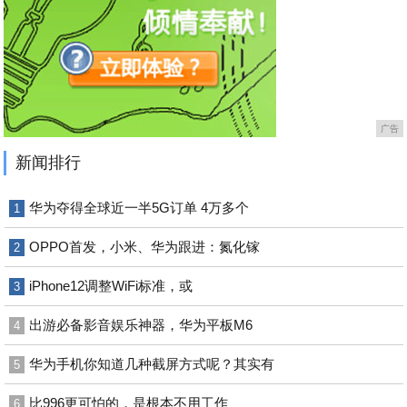
广告
新闻排行
华为夺得全球近一半5G订单 4万多个
1
OPPO首发，小米、华为跟进：氮化镓
2
iPhone12调整WiFi标准，或
3
出游必备影音娱乐神器，华为平板M6
4
华为手机你知道几种截屏方式呢？其实有
5
比996更可怕的，是根本不用工作
6