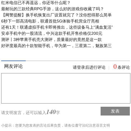
红米电信已不再遥远，你还等什么呢？
最耐玩的三款经典RPG手游，这么好的游戏你收藏了吗？
【网警提醒】换手机恢复出厂设置就完了？没你想得那么简单
6秒下一部高清电影，联通首批5G体验手机营业厅亮相
还有1天！联通虚拟手机卡即将推出，这些设备马上“满血复活”
安卓手机中的一股清流，中兴这款手机开售价格仅200元
测评丨3种苹果手机壳大测评，质量最好的竟然是这一款
好评度最高的十款智能手机，华为第一，三星第二，魅族第三
0
网友评论
请登录后进行评论
条评论
|
140
发表
请文明发言，
还可以输入
字
小提示：您要为您发表的言论后果负责，请各位遵守法纪注意语言文明