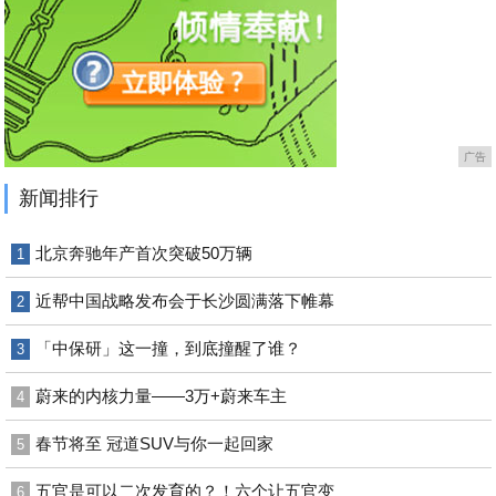
广告
新闻排行
北京奔驰年产首次突破50万辆
1
近帮中国战略发布会于长沙圆满落下帷幕
2
「中保研」这一撞，到底撞醒了谁？
3
蔚来的内核力量——3万+蔚来车主
4
春节将至 冠道SUV与你一起回家
5
五官是可以二次发育的？！六个让五官变
6