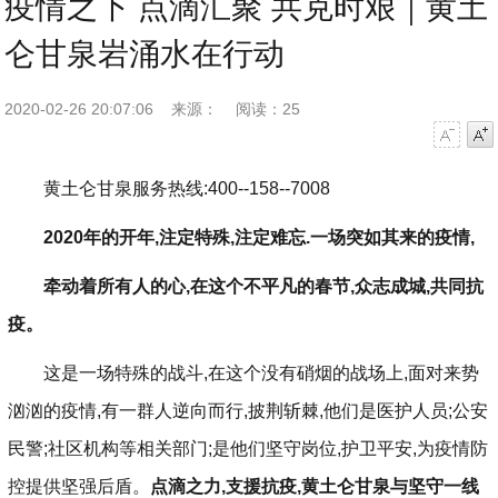
疫情之下 点滴汇聚 共克时艰｜黄土
仑甘泉岩涌水在行动
2020-02-26 20:07:06
来源：
阅读：25
字号减小
字号增大
黄土仑甘泉服务热线:400--158--7008
2020年的开年,注定特殊,注定难忘.一场突如其来的疫情,
牵动着所有人的心,在这个不平凡的春节,众志成城,共同抗
疫。
这是一场特殊的战斗,在这个没有硝烟的战场上,面对来势
汹汹的疫情,有一群人逆向而行,披荆斩棘,他们是医护人员;公安
民警;社区机构等相关部门;是他们坚守岗位,护卫平安,为疫情防
控提供坚强后盾。
点滴之力,支援抗疫,黄土仑甘泉与坚守一线