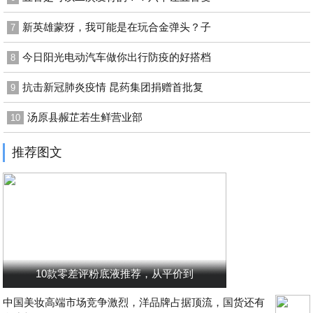
新英雄蒙犽，我可能是在玩合金弹头？子
7
今日阳光电动汽车做你出行防疫的好搭档
8
抗击新冠肺炎疫情 昆药集团捐赠首批复
9
汤原县赧芷若生鲜营业部
10
推荐图文
10款零差评粉底液推荐，从平价到
中国美妆高端市场竞争激烈，洋品牌占据顶流，国货还有