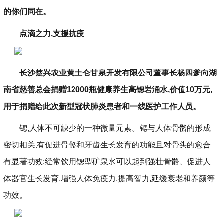
的你们同在。
点滴之力,支援抗疫
长沙楚兴农业黄土仑甘泉开发有限公司董事长杨四爹向湖
南省慈善总会捐赠12000瓶
健康养生高锶
岩涌水,价值10万元,
用于捐赠给此次新型冠状肺炎患者和一线医护工作人员。
锶,人体不可缺少的一种微量元素。锶与人体骨骼的形成
密切相关,有促进骨骼和牙齿生长发育的功能且对骨头的愈合
有显著功效;经常饮用锶型矿泉水可以起到强壮骨骼、促进人
体器官生长发育,增强人体免疫力,提高智力,延缓衰老和养颜等
功效。