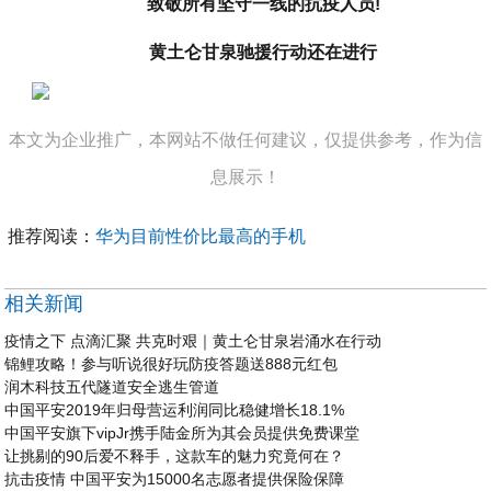
致敬所有坚守一线的抗疫人员!
黄土仑甘泉驰援行动还在进行
本文为企业推广，本网站不做任何建议，仅提供参考，作为信
息展示！
推荐阅读：
华为目前性价比最高的手机
相关新闻
疫情之下 点滴汇聚 共克时艰｜黄土仑甘泉岩涌水在行动
锦鲤攻略！参与听说很好玩防疫答题送888元红包
润木科技五代隧道安全逃生管道
中国平安2019年归母营运利润同比稳健增长18.1%
中国平安旗下vipJr携手陆金所为其会员提供免费课堂
让挑剔的90后爱不释手，这款车的魅力究竟何在？
抗击疫情 中国平安为15000名志愿者提供保险保障