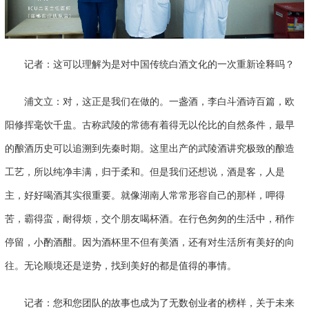
记者：这可以理解为是对中国传统白酒文化的一次重新诠释吗？
浦文立：对，这正是我们在做的。一盏酒，李白斗酒诗百篇，欧
阳修挥毫饮千盅。古称武陵的常德有着得无以伦比的自然条件，最早
的酿酒历史可以追溯到先秦时期。这里出产的武陵酒讲究极致的酿造
工艺，所以纯净丰满，归于柔和。但是我们还想说，酒是客，人是
主，好好喝酒其实很重要。就像湖南人常常形容自己的那样，呷得
苦，霸得蛮，耐得烦，交个朋友喝杯酒。在行色匆匆的生活中，稍作
停留，小酌酒酣。因为酒杯里不但有美酒，还有对生活所有美好的向
往。无论顺境还是逆势，找到美好的都是值得的事情。
记者：您和您团队的故事也成为了无数创业者的榜样，关于未来