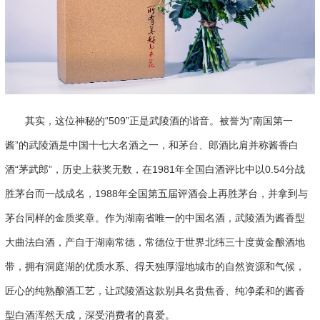
其实，这位神秘的“509”正是武陵酒的谐音。被誉为“南国第一
酱”的武陵酒是中国十七大名酒之一，和茅台、郎酒比肩并称酱香白
酒“茅武郎”，历史上获奖无数，在1981年全国白酒评比中以0.54分战
胜茅台而一战成名，1988年全国第五届评酒会上再胜茅台，并拿到与
茅台同样的金质奖章。作为湖南省唯一的中国名酒，武陵酒为酱香型
大曲法白酒，产自于湖南常德，常德位于世界北纬三十度黄金酿酒地
带，拥有洞庭湖的优质水系、得天独厚湿地城市的自然资源和气候，
匠心的纯熟酿酒工艺，让武陵酒这款别具名贵焦香、纯净柔和的酱香
型白酒浑然天成，深受消费者的喜爱。