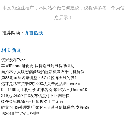
本文为企业推广，本网站不做任何建议，仅提供参考，作为信
息展示！
推荐阅读：
齐鲁热线
相关新闻
优米发布Type
苹果iPhone进化史 从特别丑到丑得很特别
自拍不求人联想偶像级拍照新机发布千元机价位
第88期国际名家讲堂：5G相控阵天线的设计
这才是稀罕货!网友1000块买未激活iPhone5c
0—1499元手机性价比排名:荣耀9X第三,Redmi10
219元荣耀路由3发布优点可不止网速快
OPPO新机A57开启预售双十二见面
骁龙768G处理器!谷歌Pixel5系列新机曝光,支持5G
送2018年宝安日报啦!