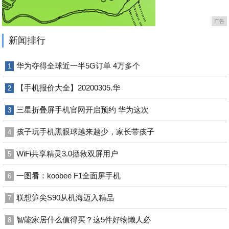
广告
新闻排行
华为夺得全球近一半5G订单 4万多个
1
【手机报价大全】20200305.华
2
三星折叠屏手机官网开启预约 华为这次
3
孩子玩手机黑眼球越来越少，家长带孩子
4
WiFi共享精灵3.0拯救双屏用户
5
一图看：koobee F1全面屏手机
6
联想笋尖S90从机海迈入精品
7
智能家居什么值得买？这5件好物懒人必
8